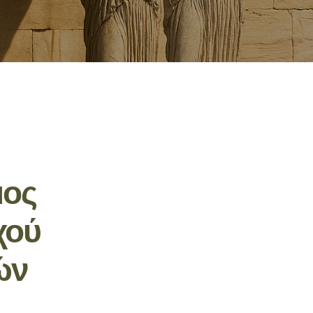
μος
χού
ών