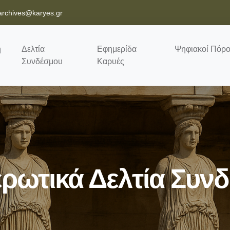
archives@karyes.gr
ή
Δελτία
Εφημερίδα
Ψηφιακοί Πόρο
Συνδέσμου
Καρυές
ρωτικά Δελτία Συν