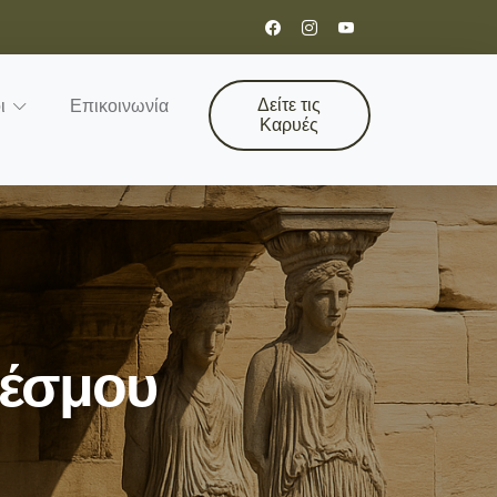
Δείτε τις
ι
Επικοινωνία
Καρυές
δέσμου