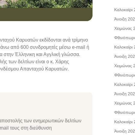
Καλοκαίρι
Άνοιξη 20
Χειμώνας 
Φθινόπωρ
νταχού Καρυατών εκδίδονται ανά τρίμηνο
 πάνω από 600 συνδρομητές μέσω e-mail ή
Καλοκαίρι
μα στην Έλληνικη και Αγγλική γλώσσα.
Άνοιξη 20
ής των δελτίων είναι ο κ. Χάρης
Χειμώνας 
Συνδέσμου Απανταχού Καρυατών.
Φθινόπωρ
Καλοκαίρι
Άνοιξη 20
Χειμώνας 
Φθινόπωρ
 αποστολής των ενημερωτικών δελτίων
Καλοκαίρι
mail τους στη διεύθυνση
Άνοιξη 20