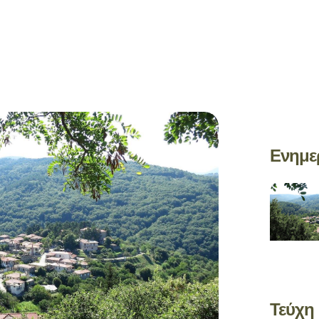
Ενημε
Τεύχη