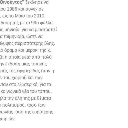
 Οινούντος"
ξεκίνησε να
του 1986 και συνέχισε
, ως το Μάιο του 2010,
κδοση της με το 99ο φύλλο.
ς μηνιαία, για να μετατραπεί
τα τριμηνιαία, ώστε να
άλυψης περισσότερης ύλης.
 όραμα και μεράκι της κ.
ζέ
, η οποία μετά από πολύ
ην έκδοση μιας τοπικής
υτής της εφημερίδας ήταν η
ν του χωριού και των
αν στο εξωτερικό, για τα
ι κοινωνικά νέα του τόπου,
λα την ύλη της με θέματα
ι πολιτισμού, τόσο των
ωνίας, όσο της ευρύτερης
 χωριών.