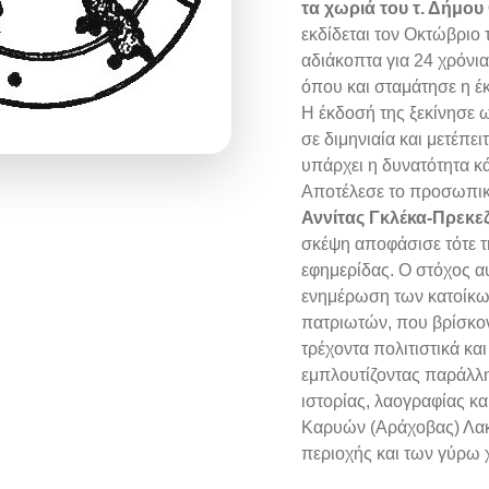
τα χωριά του τ. Δήμου
εκδίδεται τον Οκτώβριο 
αδιάκοπτα για 24 χρόνια
όπου και σταμάτησε η έ
Η έκδοσή της ξεκίνησε ω
σε διμηνιαία και μετέπει
υπάρχει η δυνατότητα κ
Αποτέλεσε το προσωπικό
Αννίτας Γκλέκα-Πρεκε
σκέψη αποφάσισε τότε τ
εφημερίδας. Ο στόχος α
ενημέρωση των κατοίκω
πατριωτών, που βρίσκοντ
τρέχοντα πολιτιστικά κα
εμπλουτίζοντας παράλλη
ιστορίας, λαογραφίας κα
Καρυών (Αράχοβας) Λακ
περιοχής και των γύρω