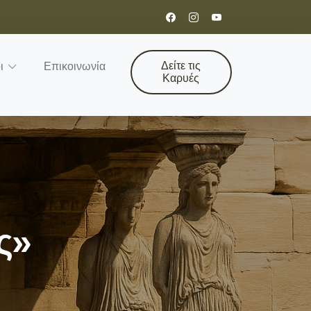
Δείτε τις
ι
Επικοινωνία
Καρυές
ς»