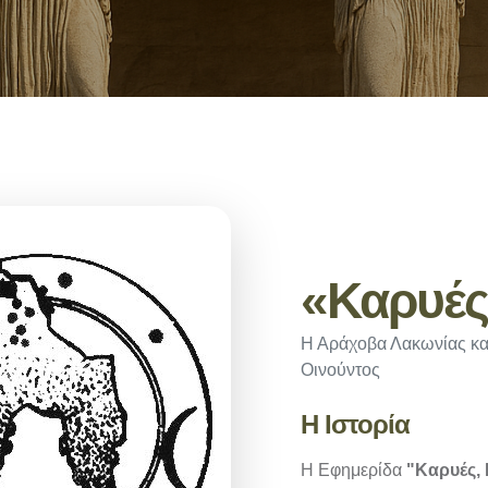
«Καρυές
Η Αράχοβα Λακωνίας και
Οινούντος
Η Ιστορία
Η Εφημερίδα
"Καρυές,