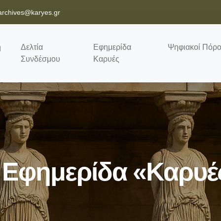
archives@karyes.gr
ή
Δελτία
Εφημερίδα
Ψηφιακοί Πόρο
Συνδέσμου
Καρυές
 Εφημερίδα «Καρυέ