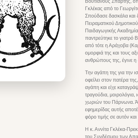
Βουτιάνους Σπάρτης, όπ
Γκλέκας από το Γεωργίτ
Σπούδασε δασκάλα και δ
Πειραματικού Δημοτικού
Παιδαγωγικής Ακαδημία
παντρεύτηκε το γιατρό Β
από τότε η Αράχοβα (Κα
ομορφιά της και τους αξ
ανθρώπους της, έγινε η 
Την αγάπη της για την ι
οφείλει στον πατέρα της
αγάπη και είχε καταγρ
τραγούδια, μοιρολόγια, 
χωριών του Πάρνωνα. Ά
εφημερίδας αυτής αποτέλ
φόρο τιμής σε αυτόν και
Η κ. Αννίτα Γκλέκα-Πρεκ
του Συνδέσμου των Απα