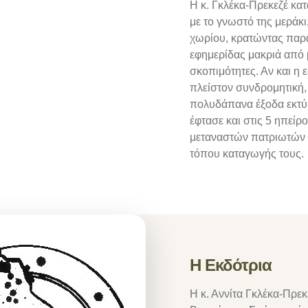
Η κ. Γκλέκα-Πρεκεζέ κα
με το γνωστό της μεράκι,
χωρίου, κρατώντας παρά
εφημερίδας μακριά από 
σκοπιμότητες. Αν και η 
πλείστον συνδρομητική,
πολυδάπανα έξοδα εκτύ
έφτασε και στις 5 ηπείρ
μεταναστών πατριωτών γ
τόπου καταγωγής τους.
Η Εκδότρια
Η κ. Αννίτα Γκλέκα-Πρε