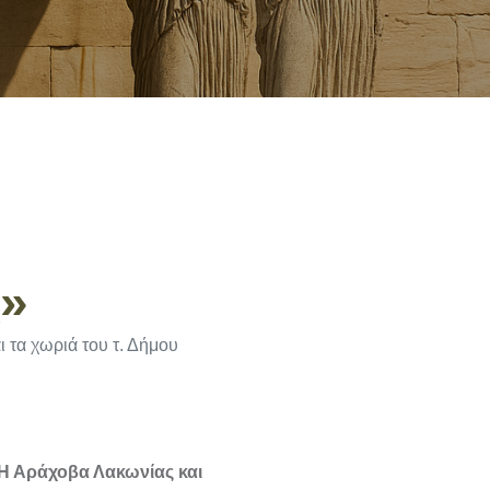
»
 τα χωριά του τ. Δήμου
 Η Αράχοβα Λακωνίας και