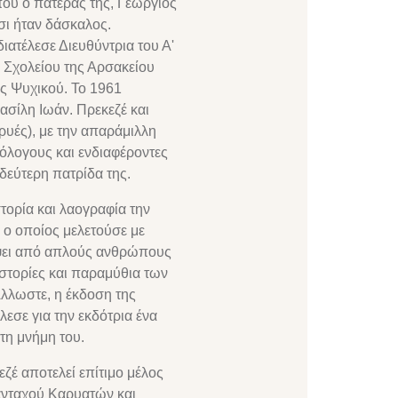
ου ο πατέρας της, Γεώργιος
σι ήταν δάσκαλος.
ιατέλεσε Διευθύντρια του Α'
 Σχολείου της Αρσακείου
ς Ψυχικού. Το 1961
ασίλη Ιωάν. Πρεκεζέ και
ρυές), με την απαράμιλλη
ιόλογους και ενδιαφέροντες
δεύτερη πατρίδα της.
στορία και λαογραφία την
, ο οποίος μελετούσε με
άψει από απλούς ανθρώπους
ιστορίες και παραμύθια των
λλωστε, η έκδοση της
εσε για την εκδότρια ένα
 τη μνήμη του.
εζέ αποτελεί επίτιμο μέλος
νταχού Καρυατών και